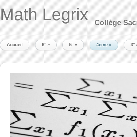
Math Legrix
Collège Sac
Accueil
6°
»
5°
»
4eme
»
3°