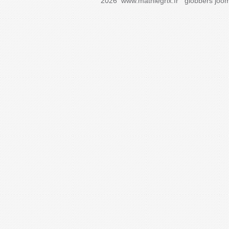
2026 www.mathlegrix.fr
globbers
joom