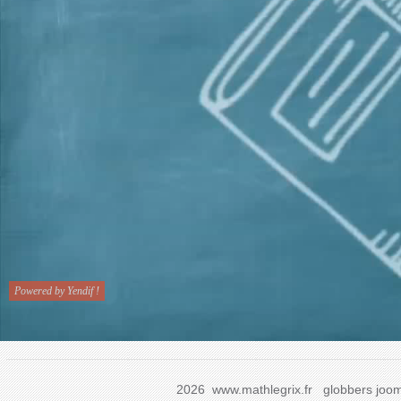
2026 www.mathlegrix.fr
globbers
joom