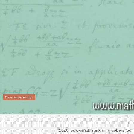
2026 www.mathlegrix.fr
globbers
joom