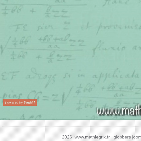
2026 www.mathlegrix.fr
globbers
joom