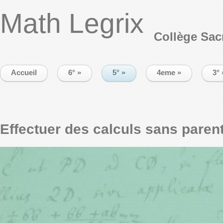
Math Legrix
Collège Sac
Accueil
6°
»
5°
»
4eme
»
3°
Effectuer des calculs sans paren