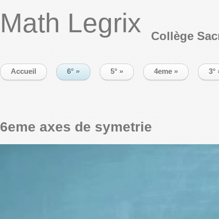
Math Legrix
Collège Sac
Accueil
6°
»
5°
»
4eme
»
3°
6eme axes de symetrie