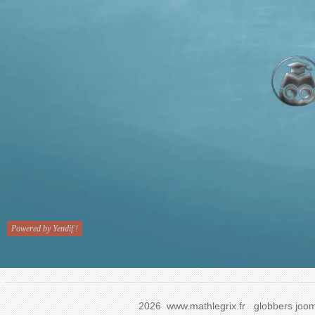
2026 www.mathlegrix.fr
globbers
joom