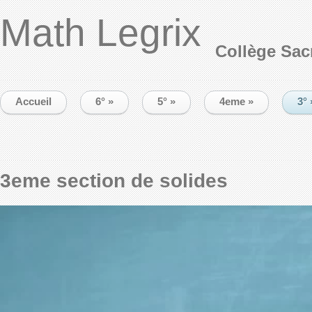
Math Legrix
Collège Sac
Accueil
6°
»
5°
»
4eme
»
3°
3eme section de solides