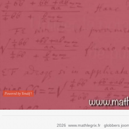
2026 www.mathlegrix.fr
globbers
joom