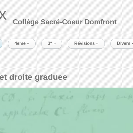
x
Collège Sacré-Coeur Domfront
4eme
»
3°
»
Révisions
»
Divers
 et droite graduee