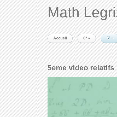
Math Legri
Accueil
6°
»
5°
»
5eme video relatifs