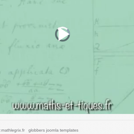
mathlegrix.fr
globbers
joomla templates