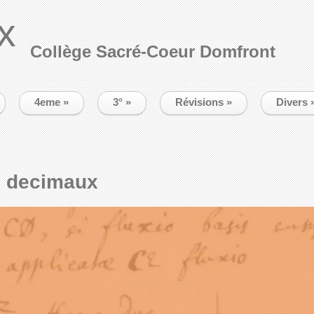
x
Collège Sacré-Coeur Domfront
4eme
»
3°
»
Révisions
»
Divers
 decimaux