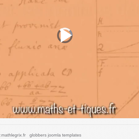
mathlegrix.fr
globbers
joomla templates