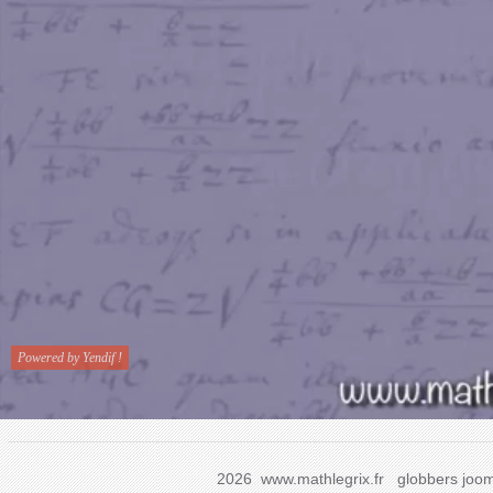
2026 www.mathlegrix.fr
globbers
joom