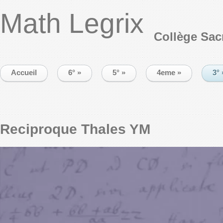
Math Legrix
Collège Sac
Accueil
6°
»
5°
»
4eme
»
3°
Reciproque Thales YM