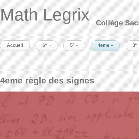
Math Legrix
Collège Sac
Accueil
6°
»
5°
»
4eme
»
3°
4eme règle des signes