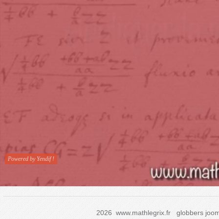
2026 www.mathlegrix.fr
globbers
joom