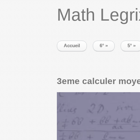
Math Legri
Accueil
6°
»
5°
»
3eme calculer moy