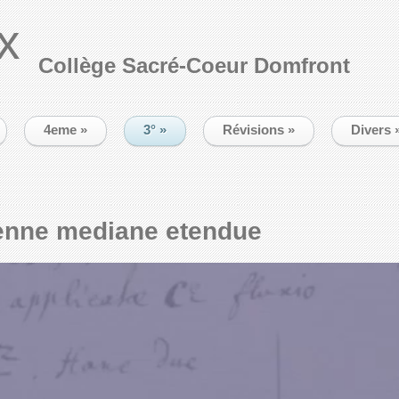
x
Collège Sacré-Coeur Domfront
4eme
»
3°
»
Révisions
»
Divers
enne mediane etendue