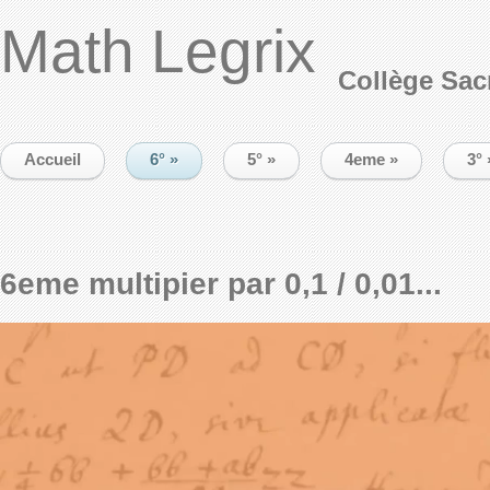
Math Legrix
Collège Sac
Accueil
6°
»
5°
»
4eme
»
3°
6eme multipier par 0,1 / 0,01...