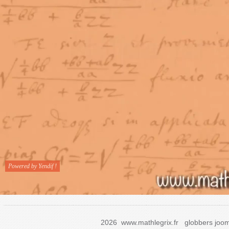
2026 www.mathlegrix.fr
globbers
joom