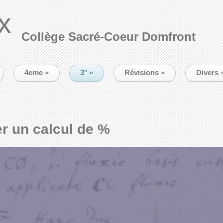
x
Collège Sacré-Coeur Domfront
4eme
»
3°
»
Révisions
»
Divers
r un calcul de %