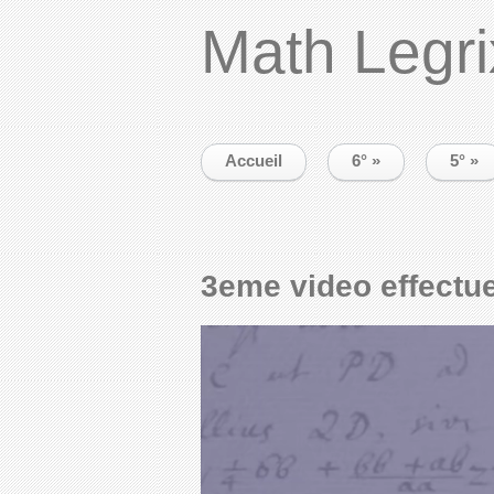
Math Legri
Accueil
6°
»
5°
»
3eme video effectue